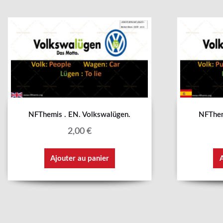
NFThemis . EN. Volkswalügen.
NFThem
2,00
€
Ajouter au panier
A