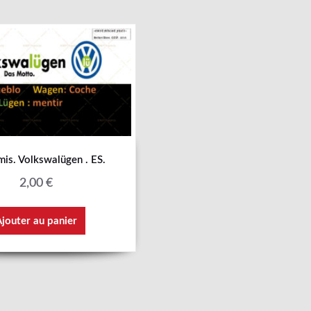
is. Volkswalügen . ES.
2,00
€
jouter au panier