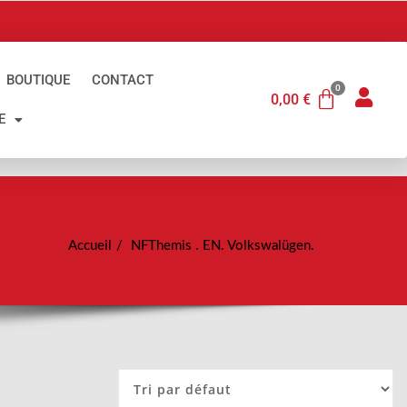
BOUTIQUE
CONTACT
0,00
€
E
Accueil
NFThemis . EN. Volkswalügen.