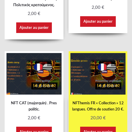
Πολιτικός κρατούμενος.
2,00
€
2,00
€
Ajouter au panier
Ajouter au panier
NFT CAT (majorquin) . Pres
NFThemis FR « Collection » 12
polític.
langues. Offre de soutien 20 €.
2,00
€
20,00
€
Ajouter au panier
Ajouter au panier