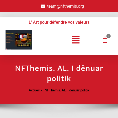
team@nfthemis.org
L’ Art pour défendre vos valeurs
NFThemis. AL. I dënuar
politik
Accueil
NFThemis. AL. I dënuar politik