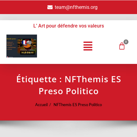
team@nfthemis.org
L’ Art pour défendre vos valeurs
Étiquette :
NFThemis ES
Preso Politico
Accueil
NFThemis ES Preso Politico