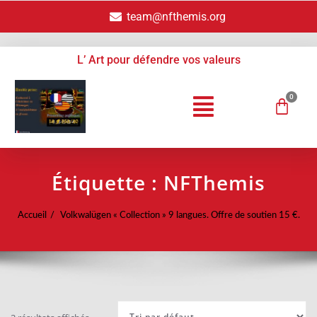
team@nfthemis.org
L’ Art pour défendre vos valeurs
Étiquette :
NFThemis
Accueil
Volkwalügen « Collection » 9 langues. Offre de soutien 15 €.