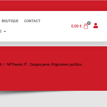
BOUTIQUE
CONTACT
0,00
€
E
il
NFThemis IT . Doppia pena. Prigioniero politico.