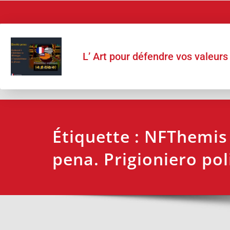
L’ Art pour défendre vos valeurs
Étiquette :
NFThemis 
pena. Prigioniero pol