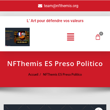
team@nfthemis.org
L’ Art pour défendre vos valeurs
NFThemis ES Preso Politico
Accueil
NFThemis ES Preso Politico