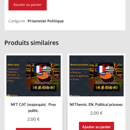
Ajouter au panier
Catégorie :
Prisonnier Politique
Produits similaires
NFT CAT (majorquin) . Pres
NFThemis. EN. Political prisoner.
polític.
2,00
€
2,00
€
Ajouter au panier