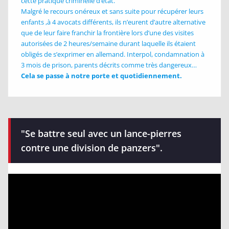
cette pratique criminelle d’état.
Malgré le recours onéreux et sans suite pour récupérer leurs
enfants ,à 4 avocats différents, ils n’eurent d’autre alternative
que de leur faire franchir la frontière lors d’une des visites
autorisées de 2 heures/semaine durant laquelle ils étaient
obligés de s’exprimer en allemand. Interpol, condamnation à
3 mois de prison, parents décrits comme très dangereux…
Cela se passe à notre porte et quotidiennement.
"Se battre seul avec un lance-pierres
contre une division de panzers".