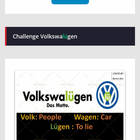
Challenge Volkswa
lü
gen