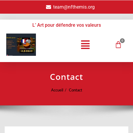
team@nfthemis.org
L’ Art pour défendre vos valeurs
Contact
Accueil
Contact