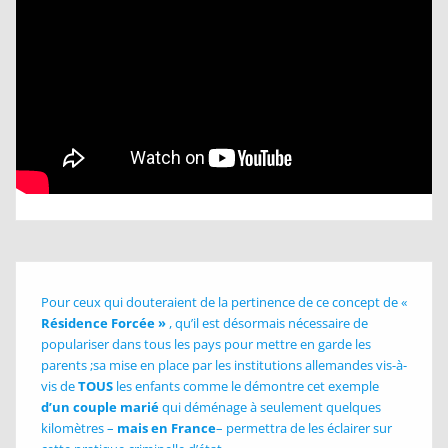
Pour ceux qui douteraient de la pertinence de ce concept de «
Résidence Forcée »
, qu’il est désormais nécessaire de
populariser dans tous les pays pour mettre en garde les
parents ;sa mise en place par les institutions allemandes vis-à-
vis de
TOUS
les enfants comme le démontre cet exemple
d’un couple marié
qui déménage à seulement quelques
kilomètres –
mais en France
– permettra de les éclairer sur