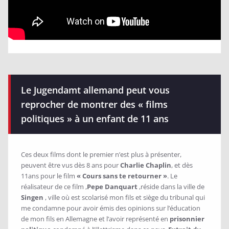
Le Jugendamt allemand peut vous
reprocher de montrer des « films
politiques » à un enfant de 11 ans
Ces deux films dont le premier n’est plus à présenter,
peuvent être vus dès 8 ans pour
Charlie Chaplin
, et dès
11ans pour le film
« Cours sans te retourner »
. Le
réalisateur de ce film ,
Pepe Danquart
,réside dans la ville de
Singen
, ville où est scolarisé mon fils et siège du tribunal qui
me condamne pour avoir émis des opinions sur l’éducation
de mon fils en Allemagne et l’avoir représenté en
prisonnier