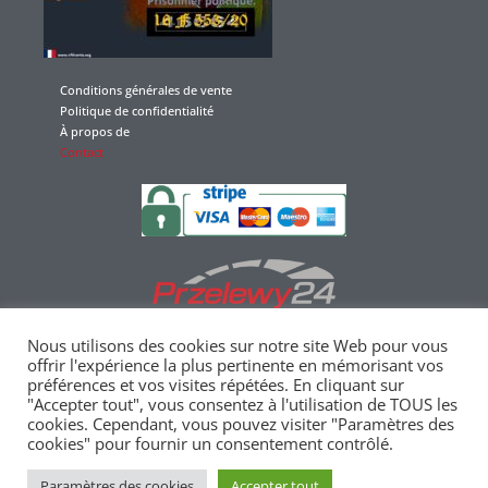
Conditions générales de vente
Politique de confidentialité
À propos de
Contact
Nous utilisons des cookies sur notre site Web pour vous
offrir l'expérience la plus pertinente en mémorisant vos
préférences et vos visites répétées. En cliquant sur
"Accepter tout", vous consentez à l'utilisation de TOUS les
Merci pour votre confiance et votre soutien
cookies. Cependant, vous pouvez visiter "Paramètres des
cookies" pour fournir un consentement contrôlé.
Paramètres des cookies
Accepter tout