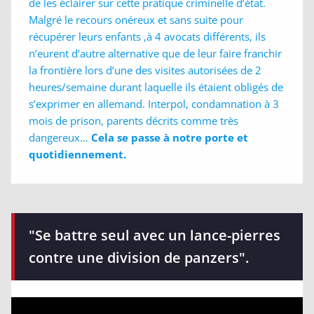
de les éclairer sur cette pratique criminelle d’état.
Malgré le recours onéreux et sans suite pour
récupérer leurs enfants ,à 4 avocats différents, ils
n’eurent d’autre alternative que de leur faire franchir
la frontière lors d’une des visites autorisées de 2
heures/semaine durant laquelle ils étaient obligés de
s’exprimer en allemand. Interpol, condamnation à 3
mois de prison, parents décrits comme très
dangereux…
Cela se passe à notre porte et
quotidiennement.
"Se battre seul avec un lance-pierres
contre une division de panzers".