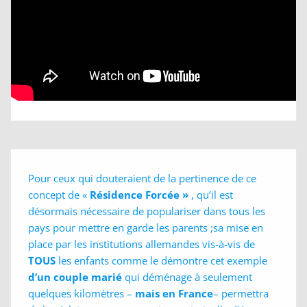
Pour ceux qui douteraient de la pertinence de ce
concept de «
Résidence Forcée »
, qu’il est
désormais nécessaire de populariser dans tous les
pays pour mettre en garde les parents ;sa mise en
place par les institutions allemandes vis-à-vis de
TOUS
les enfants comme le démontre cet exemple
d’un couple marié
qui déménage à seulement
quelques kilomètres –
mais en France
– permettra