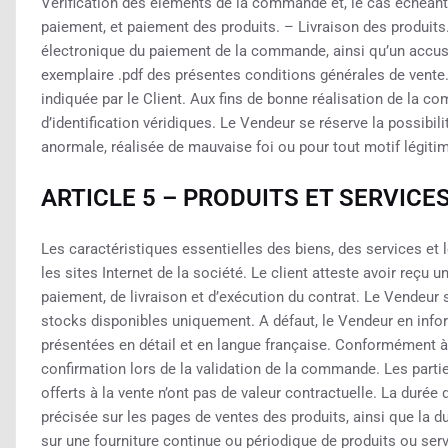
Vérification des éléments de la commande et, le cas échéant, 
paiement, et paiement des produits. – Livraison des produits.
électronique du paiement de la commande, ainsi qu’un accusé
exemplaire .pdf des présentes conditions générales de vente. P
indiquée par le Client. Aux fins de bonne réalisation de la c
d’identification véridiques. Le Vendeur se réserve la possib
anormale, réalisée de mauvaise foi ou pour tout motif légiti
ARTICLE 5 – PRODUITS ET SERVICE
Les caractéristiques essentielles des biens, des services et l
les sites Internet de la société. Le client atteste avoir reçu u
paiement, de livraison et d’exécution du contrat. Le Vendeur
stocks disponibles uniquement. A défaut, le Vendeur en infor
présentées en détail et en langue française. Conformément à la 
confirmation lors de la validation de la commande. Les parti
offerts à la vente n’ont pas de valeur contractuelle. La durée d
précisée sur les pages de ventes des produits, ainsi que la 
sur une fourniture continue ou périodique de produits ou serv