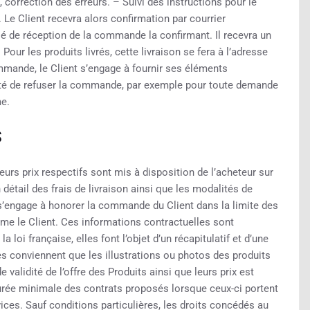
correction des erreurs. – Suivi des instructions pour le
 Le Client recevra alors confirmation par courrier
 de réception de la commande la confirmant. Il recevra un
our les produits livrés, cette livraison se fera à l’adresse
ommande, le Client s’engage à fournir ses éléments
ilité de refuser la commande, par exemple pour toute demande
me.
S
eurs prix respectifs sont mis à disposition de l’acheteur sur
n détail des frais de livraison ainsi que les modalités de
 s’engage à honorer la commande du Client dans la limite des
me le Client. Ces informations contractuelles sont
loi française, elles font l’objet d’un récapitulatif et d’une
es conviennent que les illustrations ou photos des produits
e validité de l’offre des Produits ainsi que leurs prix est
durée minimale des contrats proposés lorsque ceux-ci portent
ices. Sauf conditions particulières, les droits concédés au