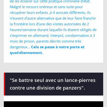
de les éclairer sur cette pratique criminelle d’état.
Malgré le recours onéreux et sans suite pour
récupérer leurs enfants ,à 4 avocats différents, ils
n’eurent d’autre alternative que de leur faire franchir
la frontière lors d’une des visites autorisées de 2
heures/semaine durant laquelle ils étaient obligés de
s’exprimer en allemand. Interpol, condamnation à 3
mois de prison, parents décrits comme très
dangereux…
Cela se passe à notre porte et
quotidiennement.
"Se battre seul avec un lance-pierres
contre une division de panzers".