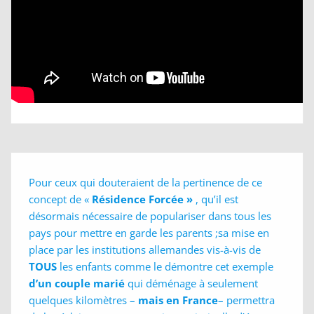
Pour ceux qui douteraient de la pertinence de ce
concept de «
Résidence Forcée »
, qu’il est
désormais nécessaire de populariser dans tous les
pays pour mettre en garde les parents ;sa mise en
place par les institutions allemandes vis-à-vis de
TOUS
les enfants comme le démontre cet exemple
d’un couple marié
qui déménage à seulement
quelques kilomètres –
mais en France
– permettra